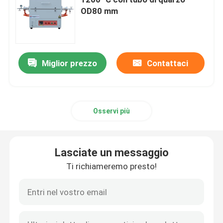
OD80 mm
Fornaci industriali a camera
Forno a atmosfera controllata
Miglior prezzo
Contattaci
forno a suola del carrello ferroviario
Osservi più
fornace della cinghia della maglia
Lasciate un messaggio
Forno per ascensori
Ti richiameremo presto!
Fornace di trattamento termico
Forno ad idrogeno