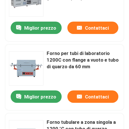
Su di noi
Miglior prezzo
Contattaci
Visita alla fabbrica
Controllo della qualità
Forno per tubi di laboratorio
1200C con flange a vuoto e tubo
di quarzo da 60 mm
Chiedi un preventivo
Programtherm
Miglior prezzo
Contattaci
Forno a tubi ad alta temperatura
Forno tubulare a zona singola a
Forno a muffle ad alta temperatura
1200 °C con tubo di quarzo