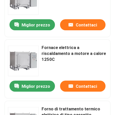
Su di noi
Miglior prezzo
Contattaci
Visita alla fabbrica
Controllo della qualità
Fornace elettrica a
riscaldamento a motore a calore
1250C
Chiedi un preventivo
Programtherm
Miglior prezzo
Contattaci
Forno a tubi ad alta temperatura
Forno di trattamento termico
Forno a muffle ad alta temperatura
elettrico di tipo cassetto