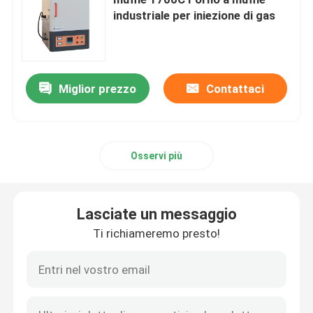
industriale per iniezione di gas
Fornaci industriali a camera
Forno a atmosfera controllata
Miglior prezzo
Contattaci
forno a suola del carrello ferroviario
Osservi più
fornace della cinghia della maglia
Lasciate un messaggio
Forno per ascensori
Ti richiameremo presto!
Fornace di trattamento termico
Forno ad idrogeno