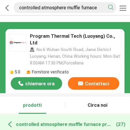
Program Thermal Tech (Luoyang) Co.,
Ltd
No.6 Wuhan South Road, Jianxi District
Luoyang, Henan, China Working hours: Mon-Sat:
8:00AM-17:30 PM,Porcellana
5.0
Fornitore verificato
chiamare ora
Contattaci
prodotti
Circa noi
controlled atmosphere muffle furnace produzione online
(27)