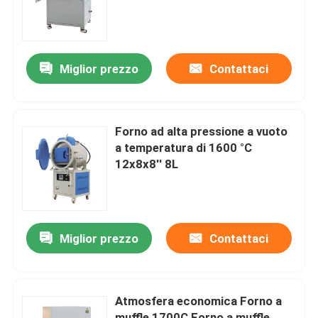
Su di noi
Miglior prezzo
Contattaci
Visita alla fabbrica
Controllo della qualità
Forno ad alta pressione a vuoto
a temperatura di 1600 °C
12x8x8′′ 8L
Chiedi un preventivo
Programtherm
Miglior prezzo
Contattaci
Forno a tubi ad alta temperatura
Atmosfera economica Forno a
Forno a muffle ad alta temperatura
muffle 1700C Forno a muffle