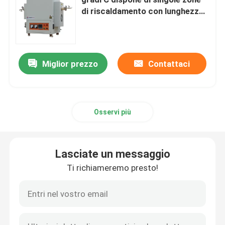
di riscaldamento con lunghezza
di 300 mm
Fornaci industriali a camera
Forno a atmosfera controllata
Miglior prezzo
Contattaci
forno a suola del carrello ferroviario
Osservi più
fornace della cinghia della maglia
Lasciate un messaggio
Forno per ascensori
Ti richiameremo presto!
Fornace di trattamento termico
Forno ad idrogeno