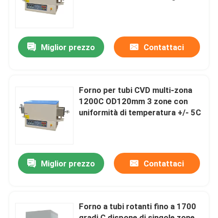
Su di noi
Miglior prezzo
Contattaci
Visita alla fabbrica
Controllo della qualità
Forno per tubi CVD multi-zona
1200C OD120mm 3 zone con
uniformità di temperatura +/- 5C
Chiedi un preventivo
Programtherm
Miglior prezzo
Contattaci
Forno a tubi ad alta temperatura
Forno a tubi rotanti fino a 1700
Forno a muffle ad alta temperatura
gradi C dispone di singole zone