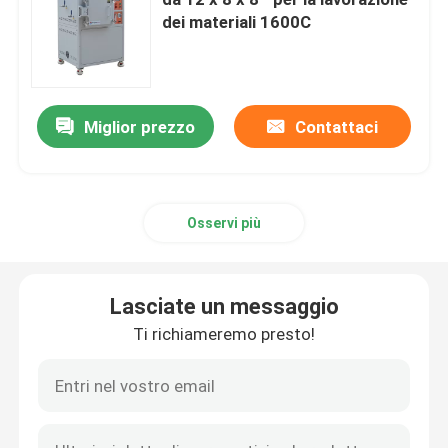
dei materiali 1600C
Fornaci industriali a camera
Forno a atmosfera controllata
Miglior prezzo
Contattaci
forno a suola del carrello ferroviario
Osservi più
fornace della cinghia della maglia
Lasciate un messaggio
Forno per ascensori
Ti richiameremo presto!
Fornace di trattamento termico
Forno ad idrogeno