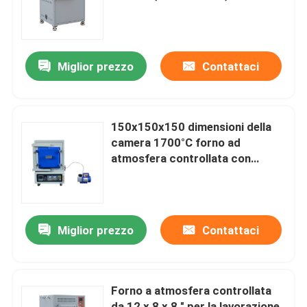
Su di noi
Miglior prezzo
Contattaci
Visita alla fabbrica
Controllo della qualità
150x150x150 dimensioni della
camera 1700°C forno ad
atmosfera controllata con
Chiedi un preventivo
funzione di sintonizzazione
automatica
Programtherm
Miglior prezzo
Contattaci
Forno a tubi ad alta temperatura
Forno a atmosfera controllata
Forno a muffle ad alta temperatura
da 12 x 8 x 8 " per la lavorazione