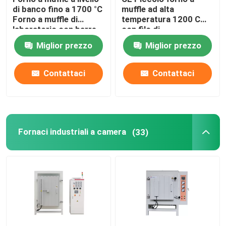
di banco fino a 1700 °C
muffle ad alta
Forno a muffle di
temperatura 1200 C
Accessori per forni
laboratorio con barre
con filo di
MoSi2
riscaldamento
Miglior prezzo
Miglior prezzo
incorporato
Contattaci
Contattaci
Fornaci industriali a camera
(33)