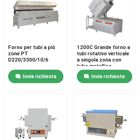
Su di noi
Visita alla fabbrica
Forno per tubi a più
1200C Grande forno a
zone PT
tubi rotativo verticale
Controllo della qualità
D220/3300/10/6
a singola zona con
tubo metallico
OD300mm
Invia richiesta
Invia richiesta
Chiedi un preventivo
Programtherm
Forno a tubi ad alta temperatura
Forno a muffle ad alta temperatura