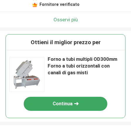
Fornitore verificato
Osservi più
Ottieni il miglior prezzo per
Forno a tubi multipli OD300mm
Forno a tubi orizzontali con
canali di gas misti
Continua