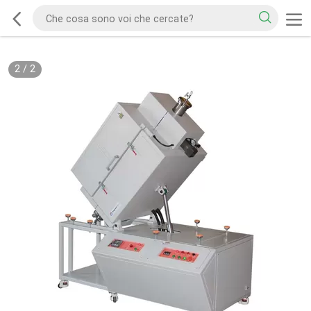
2
/
2