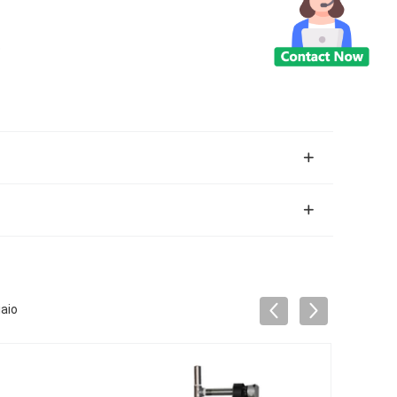
o
iaio