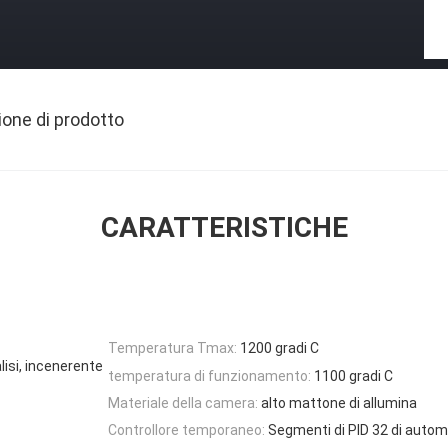
ione di prodotto
CARATTERISTICHE
Temperatura Tmax:
1200 gradi C
isi, incenerente
temperatura di funzionamento:
1100 gradi C
Materiale della camera:
alto mattone di allumina
Controllore temporaneo:
Segmenti di PID 32 di automa