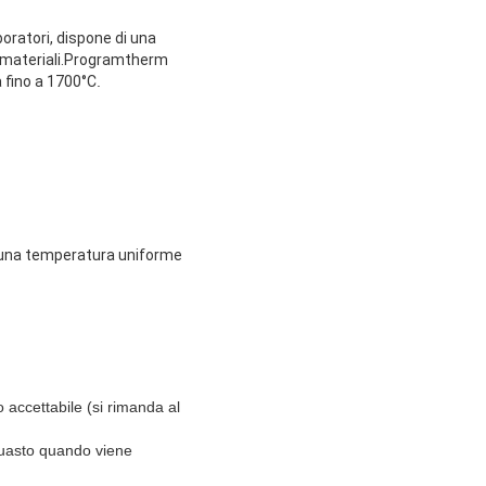
oratori, dispone di una
ri materiali.Programtherm
 fino a 1700°C
.
re una temperatura uniforme
o accettabile (si rimanda al
 guasto quando viene