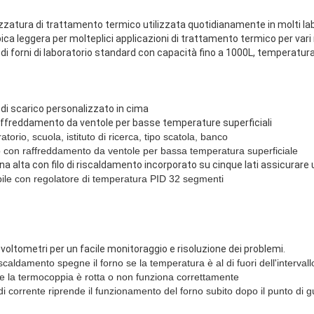
ezzatura di trattamento termico utilizzata quotidianamente in molti lab
ica leggera per molteplici applicazioni di trattamento termico per va
 forni di laboratorio standard con capacità fino a 1000L, temperatura
 di scarico personalizzato in cima
ffreddamento da ventole per basse temperature superficiali
atorio, scuola, istituto di ricerca, tipo scatola, banco
o con raffreddamento da ventole per bassa temperatura superficiale
na alta con filo di riscaldamento incorporato su cinque lati assicura
le con regolatore di temperatura PID 32 segmenti
oltometri per un facile monitoraggio e risoluzione dei problemi.
scaldamento spegne il forno se la temperatura è al di fuori dell'intervall
e la termocoppia è rotta o non funziona correttamente
di corrente riprende il funzionamento del forno subito dopo il punto di