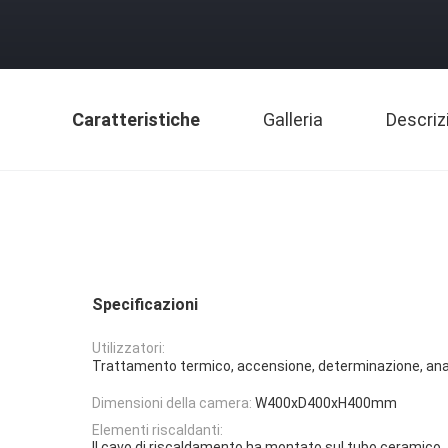
Caratteristiche
Galleria
Descriz
Specificazioni
Utilizzatori:
Trattamento termico, accensione, determinazione, anal
Dimensioni della camera:
W400xD400xH400mm
Elementi riscaldanti:
Il cavo di riscaldamento ha montato sul tubo ceramico