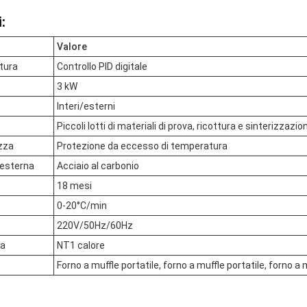
:
Valore
tura
Controllo PID digitale
3 kW
Interi/esterni
Piccoli lotti di materiali di prova, ricottura e sinterizzazio
ezza
Protezione da eccesso di temperatura
 esterna
Acciaio al carbonio
18 mesi
o
0-20°C/min
220V/50Hz/60Hz
ra
NT1 calore
Forno a muffle portatile, forno a muffle portatile, forno a