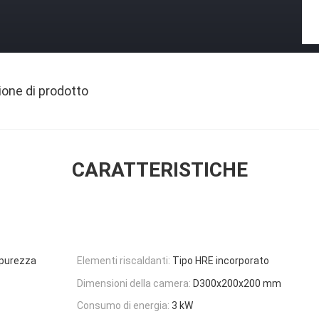
ione di prodotto
CARATTERISTICHE
a purezza
Elementi riscaldanti:
Tipo HRE incorporato
Dimensioni della camera:
D300x200x200 mm
Consumo di energia:
3 kW