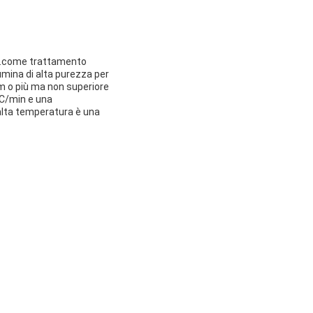
rio.come trattamento
umina di alta purezza per
m o più ma non superiore
°C/min e una
 alta temperatura è una