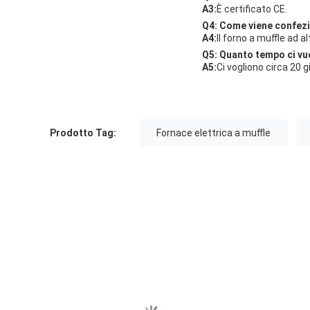
A3:
È certificato CE.
Q4: Come viene confezi
A4:
Il forno a muffle ad 
Q5: Quanto tempo ci vuo
A5:
Ci vogliono circa 20 
Prodotto Tag:
Fornace elettrica a muffle