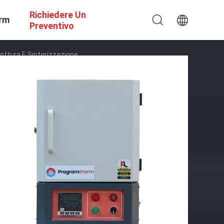
Richiedere Un
rm
Preventivo
icottura E Sinterizzazione