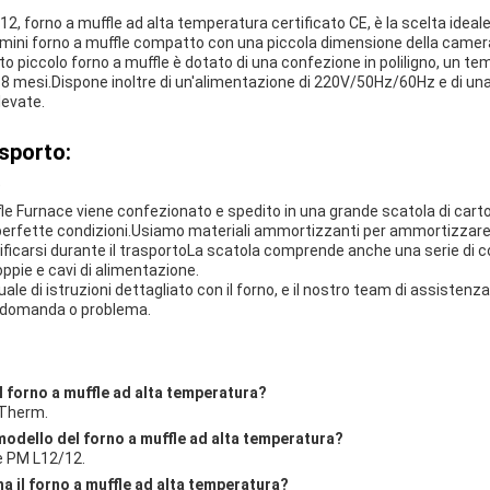
forno a muffle ad alta temperatura certificato CE, è la scelta ideale 
un mini forno a muffle compatto con una piccola dimensione della camer
ccolo forno a muffle è dotato di una confezione in poliligno, un te
 18 mesi.Dispone inoltre di un'alimentazione di 220V/50Hz/60Hz e di un
levate.
asporto:
e
e Furnace viene confezionato e spedito in una grande scatola di carto
n perfette condizioni.Usiamo materiali ammortizzanti per ammortizzare 
ficarsi durante il trasportoLa scatola comprende anche una serie di c
ppie e cavi di alimentazione.
e di istruzioni dettagliato con il forno, e il nostro team di assistenz
i domanda o problema.
el forno a muffle ad alta temperatura?
mTherm.
 modello del forno a muffle ad alta temperatura?
 è PM L12/12.
ha il forno a muffle ad alta temperatura?