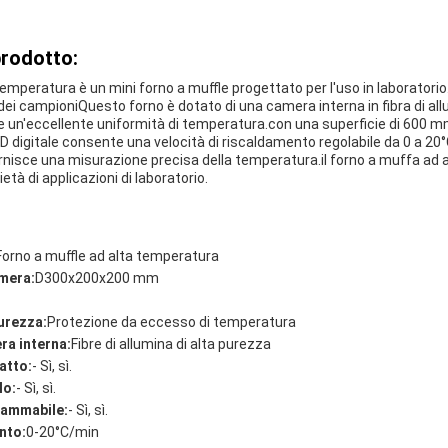
prodotto:
a temperatura è un mini forno a muffle progettato per l'uso in laborato
ei campioniQuesto forno è dotato di una camera interna in fibra di all
e un'eccellente uniformità di temperatura.con una superficie di 600 m
 digitale consente una velocità di riscaldamento regolabile da 0 a 20
rnisce una misurazione precisa della temperatura.il forno a muffa ad
età di applicazioni di laboratorio.
Forno a muffle ad alta temperatura
mera:
D300x200x200 mm
urezza:
Protezione da eccesso di temperatura
ra interna:
Fibre di allumina di alta purezza
atto:
- Sì, sì.
lo:
- Sì, sì.
rammabile:
- Sì, sì.
nto:
0-20°C/min