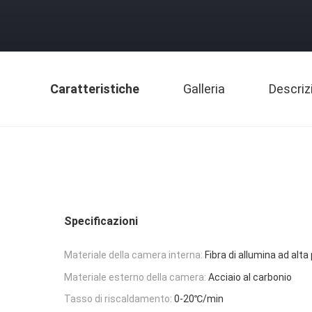
Caratteristiche
Galleria
Descriz
Specificazioni
Materiale della camera interna:
Fibra di allumina ad alt
Materiale esterno della camera:
Acciaio al carbonio
Tasso di riscaldamento:
0-20℃/min