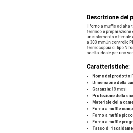
Descrizione del 
Il forno a muffle ad alt
termico e preparazione d
un isolamento ottimale 
a 300 mmUn controllo PID
termocoppia di tipo N fo
scelta ideale per una vari
Caratteristiche:
Nome del prodotto:
Dimensione della ca
Garanzia:
18 mesi
Protezione della sic
Materiale della came
Forno a muffle comp
Forno a muffle picco
Forno a muffle prog
Tasso di riscaldame