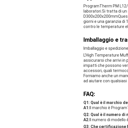
ProgramTherm PM L12/12, 
laboratori.Si tratta di 
D300x200x200mmQuesto pi
giorni e una garanzia di
contro le temperature e
Imballaggio e tr
Imballaggio e spedizion
L'High Temperature Muffl
assicurarsi che arrivi i
impatti che possono veri
accessori, quali termoco
Forniamo anche un manual
ad aiutare con qualsias
FAQ:
Q1: Qual è il marchio d
A1:
Il marchio è Progra
Q2: Qual è il numero di
A2:
Il numero di modello
Q3: Che certificazione 