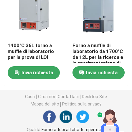
Fornaci industriali a camera
Forno a atmosfera controllata
1400°C 36L forno a
Forno a muffle di
muffle di laboratorio
laboratorio da 1700°C
forno a suola del carrello ferroviario
per la prova di LOI
da 12L per la ricerca e
la sperimentazione di
reazioni
fornace della cinghia della maglia
Invia richiesta
Invia richiesta
Forno per ascensori
Casa
Circa noi
Contattaci
Desktop Site
Mappa del sito
Politica sulla privacy
Fornace di trattamento termico
Forno ad idrogeno
Qualità
Forno a tubi ad alta temperatura