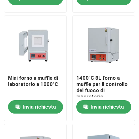
Su di noi
Visita alla fabbrica
Controllo della qualità
Chiedi un preventivo
Mini forno a muffle di
1400°C 8L forno a
laboratorio a 1000°C
muffle per il controllo
del fuoco di
Programtherm
laboratorio
Invia richiesta
Invia richiesta
Forno a tubi ad alta temperatura
Forno a muffle ad alta temperatura